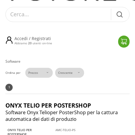
Cerca...
Accedi / Registrati
Il tuo car
Abbiamo
20
utenti on-line
Software
Ordina per
1
ONYX TELIO PER POSTERSHOP
Software Onyx Telioper PosterShop per la cattura
automatica dei dati di produzio
ONYX TELIO PER
AMC-TELIO-PS
POSTERSHOP