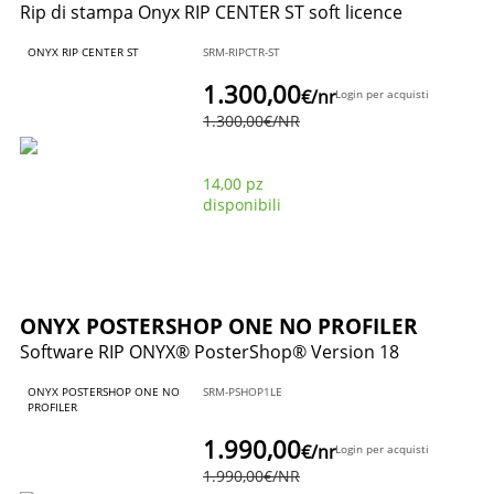
Rip di stampa Onyx RIP CENTER ST soft licence
ONYX RIP CENTER ST
SRM-RIPCTR-ST
1.300,00
€
/nr
Login per acquisti
1.300,00
€
/NR
14,00 pz
disponibili
ONYX POSTERSHOP ONE NO PROFILER
Software RIP ONYX® PosterShop® Version 18
ONYX POSTERSHOP ONE NO
SRM-PSHOP1LE
PROFILER
1.990,00
€
/nr
Login per acquisti
1.990,00
€
/NR