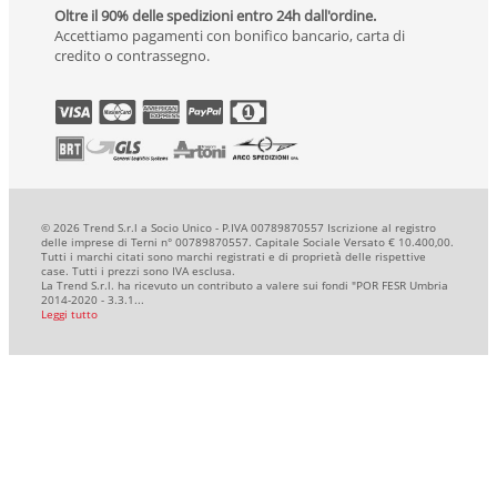
Oltre il 90% delle spedizioni entro 24h dall'ordine.
Accettiamo pagamenti con bonifico bancario, carta di
credito o contrassegno.
© 2026 Trend S.r.l a Socio Unico - P.IVA 00789870557 Iscrizione al registro
delle imprese di Terni n° 00789870557. Capitale Sociale Versato € 10.400,00.
Tutti i marchi citati sono marchi registrati e di proprietà delle rispettive
case. Tutti i prezzi sono IVA esclusa.
La Trend S.r.l. ha ricevuto un contributo a valere sui fondi "POR FESR Umbria
2014-2020 - 3.3.1...
Leggi tutto