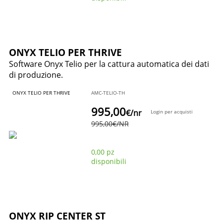
ONYX TELIO PER THRIVE
Software Onyx Telio per la cattura automatica dei dati
di produzione.
ONYX TELIO PER THRIVE
AMC-TELIO-TH
995,00
€
/nr
Login per acquisti
995,00
€
/NR
0,00 pz
disponibili
ONYX RIP CENTER ST