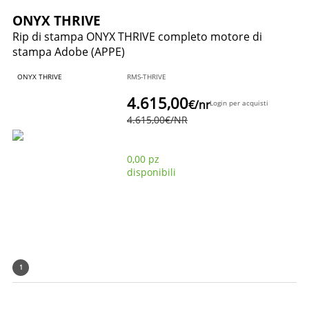
ONYX THRIVE
Rip di stampa ONYX THRIVE completo motore di
stampa Adobe (APPE)
ONYX THRIVE
RMS-THRIVE
4.615,00
€
/nr
Login per acquisti
4.615,00
€
/NR
0,00 pz
disponibili
1