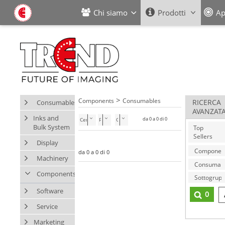
Chi siamo
Prodotti
Ap
>
Components
Consumables
Consumables
RICERCA
AVANZAT
Inks and
da 0 a 0 di 0
Cerca nella categoria
Bulk System
Top
Sellers
Display
da 0 a 0 di 0
Machinery
Components
Software
0
Service
Marketing