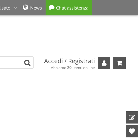
Usato
News
Chat assistenza
Accedi / Registrati
Il tuo carre
Abbiamo
20
utenti on-line
ORD
Prod