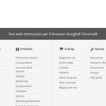
Sito web ottimizzato per il browser Google® Chrome®
a
Prodotti
E-shop
Servizi
Promozioni Attive
Registrati ora
Assistenza
Consumables
Ordini Web
Reclami e Re
Inks and Bulk
Carrello
Documenti
System
Preferiti
Privacy
Display
Ultimi acquisti
FAQ (pdf)
Machinery
Area riservata
Components
Mappa del sito
Software
Service
Marketing Materials
Catalogo Generale