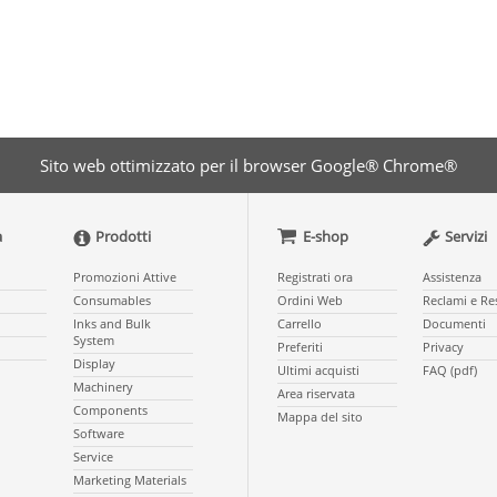
Sito web ottimizzato per il browser Google® Chrome®
a
Prodotti
E-shop
Servizi
Promozioni Attive
Registrati ora
Assistenza
Consumables
Ordini Web
Reclami e Re
Inks and Bulk
Carrello
Documenti
System
Preferiti
Privacy
Display
Ultimi acquisti
FAQ (pdf)
Machinery
Area riservata
Components
Mappa del sito
Software
Service
Marketing Materials