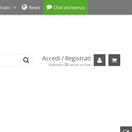
Usato
News
Chat assistenza
Accedi / Registrati
Il tuo carre
Abbiamo
20
utenti on-line
ORD