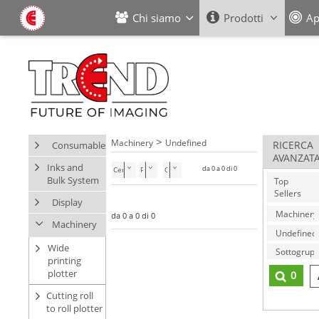
Chi siamo
Prodotti
Ap
>
Machinery
Undefined
Consumables
RICERCA
AVANZAT
Inks and
da 0 a 0 di 0
Cerca nella categoria
Bulk System
Top
Sellers
Display
da 0 a 0 di 0
Machinery
Wide
printing
plotter
0
Cutting roll
to roll plotter