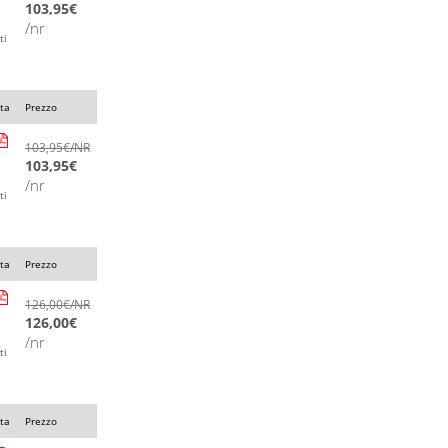
103,95
€
/nr
ti
ta
Prezzo
103,95
€
/NR
103,95
€
/nr
ti
ta
Prezzo
126,00
€
/NR
126,00
€
/nr
ti
ta
Prezzo