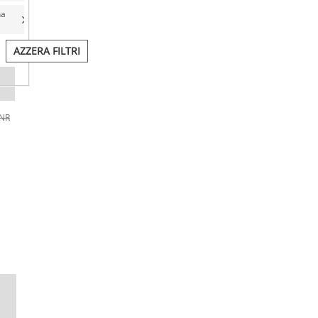
na
AZZERA FILTRI
/NR