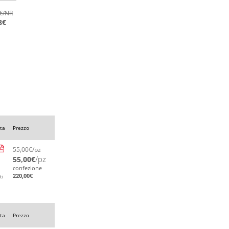
€
/NR
8
€
ta
Prezzo
55,00
€
/pz
/pz
55,00
€
confezione
220,00
€
ti
ta
Prezzo