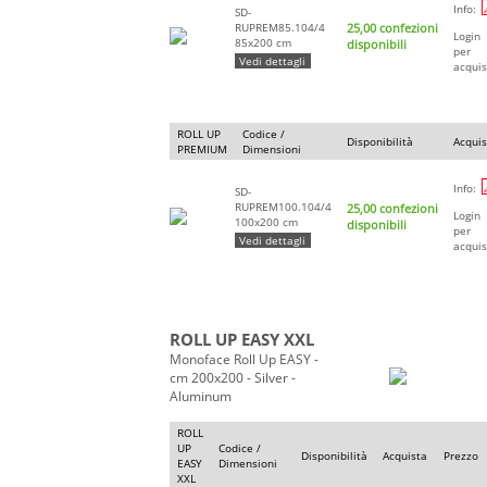
Info:
SD-
RUPREM85.104/4
25,00 confezioni
Login
85x200 cm
disponibili
per
Vedi dettagli
acquis
ROLL UP
Codice /
Disponibilità
Acquis
PREMIUM
Dimensioni
Info:
SD-
RUPREM100.104/4
25,00 confezioni
Login
100x200 cm
disponibili
per
Vedi dettagli
acquis
ROLL UP EASY XXL
Monoface Roll Up EASY -
cm 200x200 - Silver -
Aluminum
ROLL
UP
Codice /
Disponibilità
Acquista
Prezzo
EASY
Dimensioni
XXL