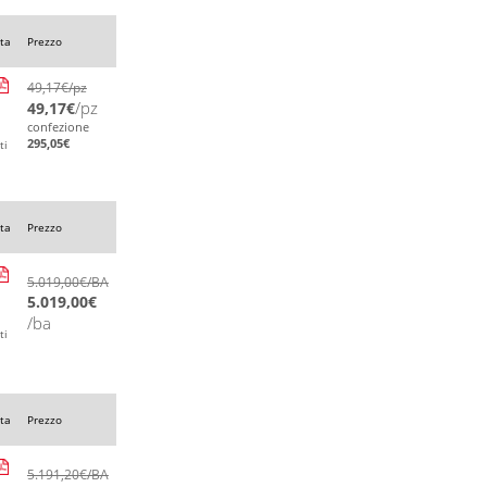
ta
Prezzo
49,17
€
/pz
/pz
49,17
€
confezione
295,05
€
ti
ta
Prezzo
5.019,00
€
/BA
5.019,00
€
/ba
ti
ta
Prezzo
5.191,20
€
/BA