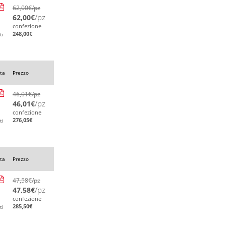
62,00
€
/pz
/pz
62,00
€
confezione
248,00
€
ti
ta
Prezzo
46,01
€
/pz
/pz
46,01
€
confezione
276,05
€
ti
ta
Prezzo
47,58
€
/pz
/pz
47,58
€
confezione
285,50
€
ti