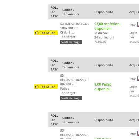
ROLL
Codice /
UP
Disponibilità
Acquis
Dimensioni
EASY
SD-RUEAS100.104/6
93,00 confezioni
Info:
100x200 cm
disponibili
Cf da 6 pz
Top Seller
Login
In Arrivo:
Top target
per
34 confezioni
acquis
7/30/26
Vedi dettagli
ROLL
Codice /
UP
Disponibilità
Acquis
Dimensioni
EASY
SD-
Info:
RUEAS80.104/20CF
80x200 cm
9,00 Pallet
Top Seller
Login
Pallet
disponibili
per
Top target
acquis
Vedi dettagli
ROLL
Codice /
UP
Disponibilità
Acquis
Dimensioni
EASY
SD-
Info:
RUEAS85.104/20CF
85x200 cm