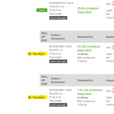
SD-RUEAS150.104/4
Info:
150x200 cm
25,00 confezioni
Cf da 4 pz
New
Login
disponibili
Top target
per
acquis
Vedi dettagli
ROLL
Codice /
UP
Disponibilità
Acquis
Dimensioni
EASY
SD-RUEAS80.104/6
511,00 confezioni
Info:
80x200 cm
disponibili
Cf da 6 pz
Top Seller
Login
In Arrivo:
Top target
per
400 confezioni
acquis
7/30/26
Vedi dettagli
ROLL
Codice /
UP
Disponibilità
Acquis
Dimensioni
EASY
SD-RUEAS85.104/6
1.411,00 confezioni
Info:
85x200 cm
disponibili
Cf da 6 pz
Top Seller
Login
In Arrivo:
Top target
per
800 confezioni
acquis
7/30/26
Vedi dettagli