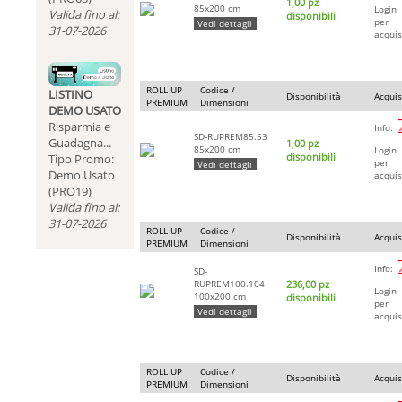
1,00 pz
85x200 cm
Login
Valida fino al:
disponibili
per
Vedi dettagli
31-07-2026
acquis
ROLL UP
Codice /
LISTINO
Disponibilità
Acquis
PREMIUM
Dimensioni
DEMO USATO
Risparmia e
Info:
SD-RUPREM85.53
Guadagna...
1,00 pz
85x200 cm
Login
disponibili
Tipo Promo:
per
Vedi dettagli
Demo Usato
acquis
(PRO19)
Valida fino al:
31-07-2026
ROLL UP
Codice /
Disponibilità
Acquis
PREMIUM
Dimensioni
Info:
SD-
RUPREM100.104
236,00 pz
Login
100x200 cm
disponibili
per
Vedi dettagli
acquis
ROLL UP
Codice /
Disponibilità
Acquis
PREMIUM
Dimensioni