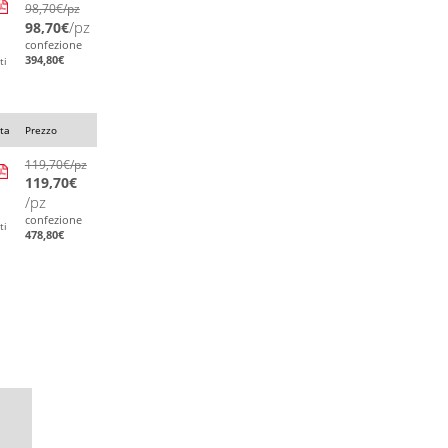
98,70
€
/pz
/pz
98,70
€
confezione
394,80
€
ti
ta
Prezzo
119,70
€
/pz
119,70
€
/pz
confezione
ti
478,80
€