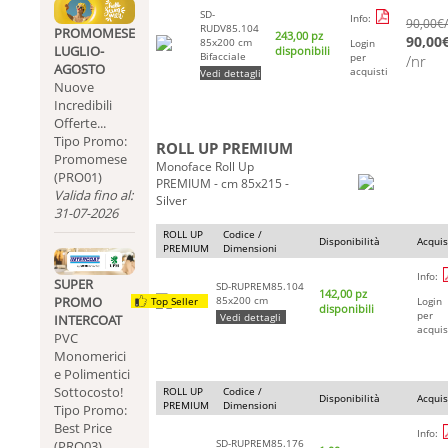
SD-
Info:
90,00
€
RUDV85.104
PROMOMESE
243,00 pz
90,00
85x200 cm
Login
LUGLIO-
disponibili
Bifacciale
per
/nr
AGOSTO
acquisti
Vedi dettagli
Nuove
Incredibili
Offerte...
Tipo Promo:
ROLL UP PREMIUM
Promomese
Monoface Roll Up
(PRO01)
PREMIUM - cm 85x215 -
Valida fino al:
Silver
31-07-2026
ROLL UP
Codice /
Disponibilità
Acquis
PREMIUM
Dimensioni
Info:
SUPER
SD-RUPREM85.104
142,00 pz
85x200 cm
PROMO
Top Seller
Login
disponibili
per
Vedi dettagli
INTERCOAT
acquis
PVC
Monomerici
e Polimentici
Sottocosto!
ROLL UP
Codice /
Disponibilità
Acquis
PREMIUM
Dimensioni
Tipo Promo:
Best Price
Info:
SD-RUPREM85.176
(PRO03)