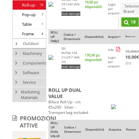
19,00 pz
12,00
€
29,7x42 (A3)
Roll-up
Login
18
Selezio
disponibili
cm
per
/nr
Brand
acquisti
Vedi dettagli
Pop-up
1
18
Table
1
ROLL
Frame
4
Codice /
UP
Disponibilità
Acquista
Prezzo
Dimensioni
TABLE
Outdoor
SD-
Info:
10,00
€
Machinery
RUTA4.104
170,00 pz
10,00
€
21x29,7 (A4)
Login
disponibili
cm
per
/nr
Components
acquisti
Vedi dettagli
Software
Service
ROLL UP DUAL
Marketing
VALUE
Materials
Biface Roll Up - cm
85x200 - Silver -
Transport bag included
PROMOZIONI
ROLL
ATTIVE
UP
Codice /
Disponibilità
Acquista
Prezzo
DUAL
Dimensioni
VALUE