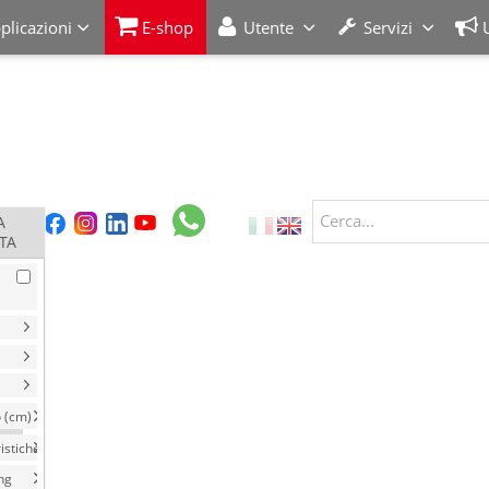
plicazioni
E-shop
Utente
Servizi
Cerca...
A
TA
 (cm)
istiche
ng
/NR