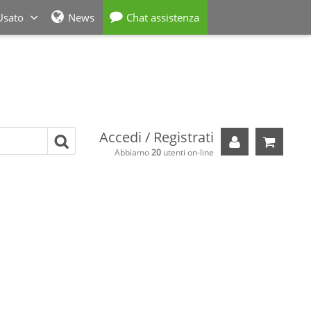
Usato
News
Chat assistenza
Accedi / Registrati
Il tuo carre
Abbiamo
20
utenti on-line