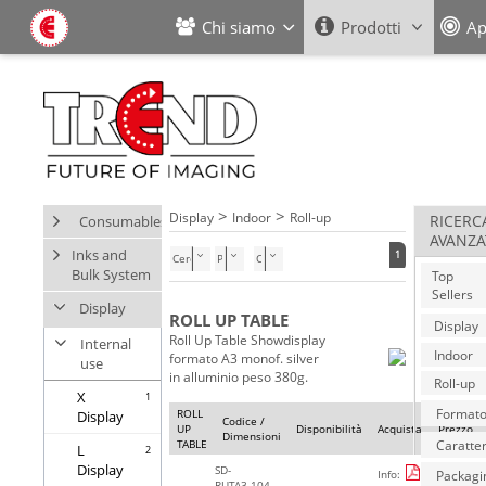
Chi siamo
Prodotti
Ap
>
>
Display
Indoor
Roll-up
Consumables
RICERC
AVANZA
Inks and
1
Cerca nella categoria
Bulk System
Top
Sellers
Display
ROLL UP TABLE
Roll Up Table Showdisplay
Internal
formato A3 monof. silver
use
in alluminio peso 380g.
X
1
Formato
ROLL
Display
Codice /
UP
Disponibilità
Acquista
Prezzo
Dimensioni
Caratter
TABLE
L
2
Display
SD-
Info:
Packagi
12,00
€
RUTA3.104