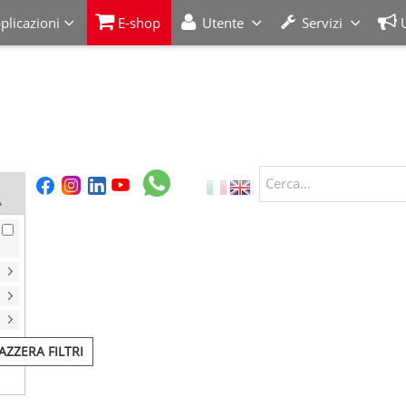
plicazioni
E-shop
Utente
Servizi
Cerca...
A
AZZERA FILTRI