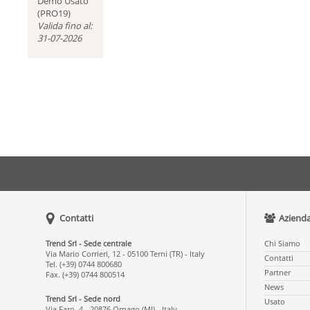
Demo Usato
(PRO19)
Valida fino al:
31-07-2026
Contatti
Aziend
Trend Srl - Sede centrale
Chi Siamo
Via Mario Corrieri, 12 - 05100 Terni (TR) - Italy
Contatti
Tel. (+39) 0744 800680
Partner
Fax. (+39) 0744 800514
News
Trend Srl - Sede nord
Usato
Via Faro, 4 - 20876 Ornago (MI) - Italy