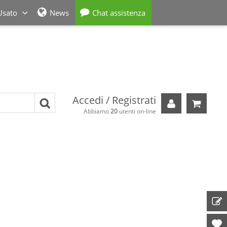
Usato
News
Chat assistenza
Accedi / Registrati
Il tuo carre
Abbiamo
20
utenti on-line
ORD
Prod