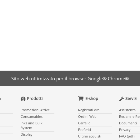
Sito web ottimizzato per il browser Google® Chrome®
a
Prodotti
E-shop
Servizi
Promozioni Attive
Registrati ora
Assistenza
Consumables
Ordini Web
Reclami e Re
Inks and Bulk
Carrello
Documenti
System
Preferiti
Privacy
Display
Ultimi acquisti
FAQ (pdf)