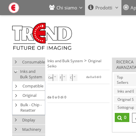
Chi siamo
Prodotti
Ap
>
Inks and Bulk System
Original
Consumables
RICERCA
Seiko
AVANZAT
Inks and
Bulk System
Top
da 0 a 0 di 0
Cerca nella categoria
Sellers
Compatible
Original
da 0 a 0 di 0
Bulk - Chip -
Resetter
0
Display
Machinery