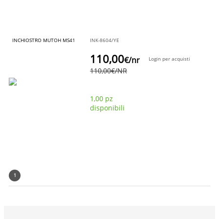
INCHIOSTRO MUTOH MS41
INK-8604/YE
110,00
€
/nr
Login per acquisti
110,00
€
/NR
1,00 pz
disponibili
1