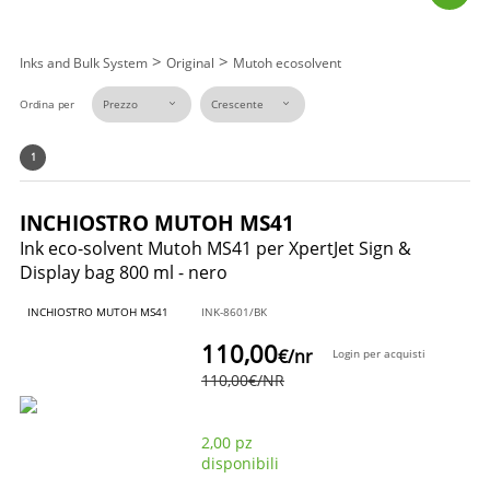
>
>
Inks and Bulk System
Original
Mutoh ecosolvent
Ordina per
1
INCHIOSTRO MUTOH MS41
Ink eco-solvent Mutoh MS41 per XpertJet Sign &
Display bag 800 ml - nero
INCHIOSTRO MUTOH MS41
INK-8601/BK
110,00
€
/nr
Login per acquisti
110,00
€
/NR
2,00 pz
disponibili