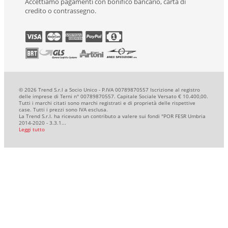
Accettiamo pagamenti con bonifico bancario, carta di
credito o contrassegno.
© 2026 Trend S.r.l a Socio Unico - P.IVA 00789870557 Iscrizione al registro
delle imprese di Terni n° 00789870557. Capitale Sociale Versato € 10.400,00.
Tutti i marchi citati sono marchi registrati e di proprietà delle rispettive
case. Tutti i prezzi sono IVA esclusa.
La Trend S.r.l. ha ricevuto un contributo a valere sui fondi "POR FESR Umbria
2014-2020 - 3.3.1...
Leggi tutto