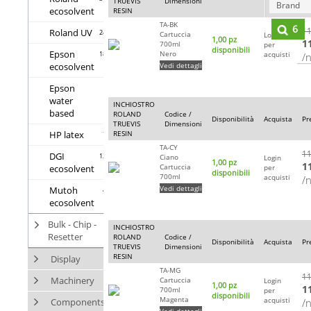
TRUEVIS
Dimensioni
Brand
ecosolvent
RESIN
TA-BK
6
11
Roland UV
24
Cartuccia
Login
1,00 pz
1
700ml
per
disponibili
Epson
Nero
18
acquisti
/
ecosolvent
Vedi dettagli
Epson
1
water
INCHIOSTRO
based
ROLAND
Codice /
Disponibilità
Acquista
Pr
TRUEVIS
Dimensioni
HP latex
RESIN
7
TA-CY
11
DGI
12
Ciano
Login
1,00 pz
1
Cartuccia
ecosolvent
per
disponibili
700ml
acquisti
/
Vedi dettagli
Mutoh
4
ecosolvent
Bulk - Chip -
INCHIOSTRO
Resetter
ROLAND
Codice /
Disponibilità
Acquista
Pr
TRUEVIS
Dimensioni
RESIN
Display
TA-MG
11
Machinery
Cartuccia
Login
1,00 pz
1
700ml
per
disponibili
Magenta
acquisti
Components
/
Vedi dettagli