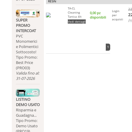
RESIN
TA-CL
22
Login
Cleaning
0,00 pz
2
per
Tanica 4lt
disponibili
acquisti
/
SUPER
Vedi dettagli
PROMO
INTERCOAT
PVC
Monomerici
e Polimentici
1
Sottocosto!
Tipo Promo:
Best Price
(PRO03)
Valida fino al:
31-07-2026
LISTINO
DEMO USATO
Risparmia e
Guadagna...
Tipo Promo:
Demo Usato
(PRO19)