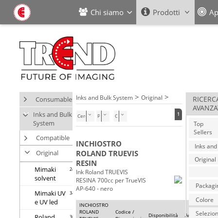
Chi siamo
Prodotti
Ap
>
>
Inks and Bulk System
Original
Consumables
RICERC
AVANZA
Inks and Bulk
1
Cerca nella categoria
System
Top
Sellers
Compatible
INCHIOSTRO
Original
ROLAND TRUEVIS
RESIN
Mimaki
24
Ink Roland TRUEVIS
solvent
RESINA 700cc per TrueVIS
Packagi
AP-640 - nero
Mimaki UV
34
Colore
e UV led
INCHIOSTRO
ROLAND
Codice /
Selezio
Disponibilità
Acquista
Pr
Roland
30