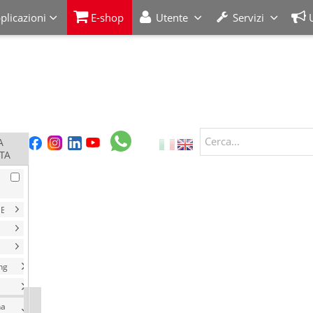
plicazioni
E-shop
Utente
Servizi
Cerca...
A
TA
ng
na
ezzo