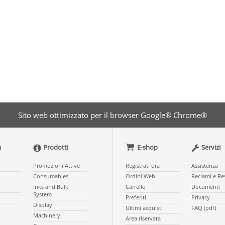
Sito web ottimizzato per il browser Google® Chrome®
a
Prodotti
E-shop
Servizi
Promozioni Attive
Registrati ora
Assistenza
Consumables
Ordini Web
Reclami e Re
Inks and Bulk
Carrello
Documenti
System
Preferiti
Privacy
Display
Ultimi acquisti
FAQ (pdf)
Machinery
Area riservata