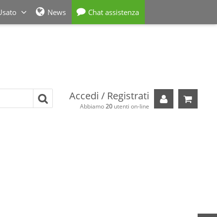
Usato
News
Chat assistenza
Accedi / Registrati
Il tuo carre
Abbiamo
20
utenti on-line