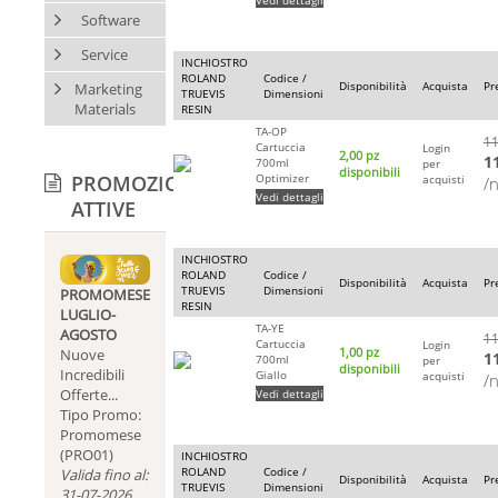
Software
Service
INCHIOSTRO
ROLAND
Codice /
Disponibilità
Acquista
Pr
Marketing
TRUEVIS
Dimensioni
Materials
RESIN
TA-OP
11
Cartuccia
Login
2,00 pz
1
700ml
per
disponibili
PROMOZIONI
Optimizer
acquisti
/
Vedi dettagli
ATTIVE
INCHIOSTRO
ROLAND
Codice /
Disponibilità
Acquista
Pr
TRUEVIS
Dimensioni
PROMOMESE
RESIN
LUGLIO-
TA-YE
AGOSTO
11
Cartuccia
Login
1,00 pz
Nuove
1
700ml
per
disponibili
Incredibili
Giallo
acquisti
/
Offerte...
Vedi dettagli
Tipo Promo:
Promomese
(PRO01)
INCHIOSTRO
ROLAND
Codice /
Valida fino al:
Disponibilità
Acquista
Pr
TRUEVIS
Dimensioni
31-07-2026