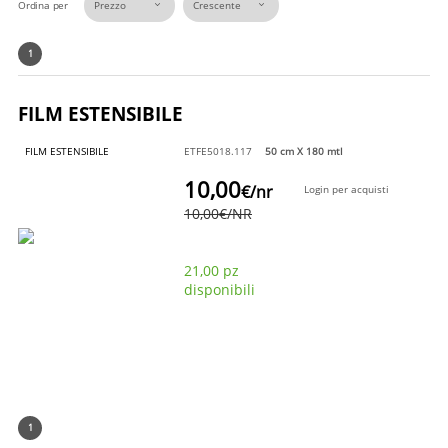
Ordina per
1
FILM ESTENSIBILE
FILM ESTENSIBILE
ETFE5018.117
50 cm X 180 mtl
10,00
€
/nr
Login per acquisti
10,00
€
/NR
21,00 pz
disponibili
1