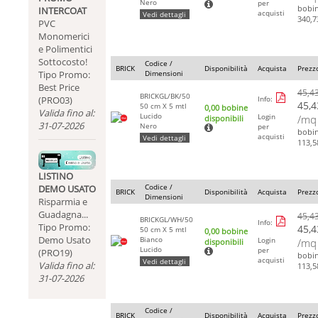
Nero
per
bobi
INTERCOAT
acquisti
Vedi dettagli
340,7
PVC
Monomerici
e Polimentici
Sottocosto!
Codice /
BRICK
Disponibilità
Acquista
Prezz
Dimensioni
Tipo Promo:
Best Price
45,4
BRICKGL/BK/50
Info:
(PRO03)
45,4
50 cm X 5 mtl
0,00 bobine
Valida fino al:
Lucido
Login
/mq
disponibili
31-07-2026
Nero
per
bobi
acquisti
Vedi dettagli
113,5
LISTINO
Codice /
DEMO USATO
BRICK
Disponibilità
Acquista
Prezz
Dimensioni
Risparmia e
Guadagna...
45,4
BRICKGL/WH/50
Info:
Tipo Promo:
45,4
50 cm X 5 mtl
0,00 bobine
Demo Usato
Bianco
Login
/mq
disponibili
Lucido
per
(PRO19)
bobi
acquisti
Vedi dettagli
Valida fino al:
113,5
31-07-2026
Codice /
BRICK
Disponibilità
Acquista
Prezz