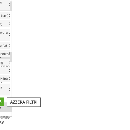
ro
o
 (cm)
3
€
/MQ
3
€
m)
tura
na
8
€
e (µ)
istiche
o
ng
3
€
/MQ
3
€
ilità
na
na
8
€
3
AZZERA FILTRI
o
3
€
/MQ
3
€