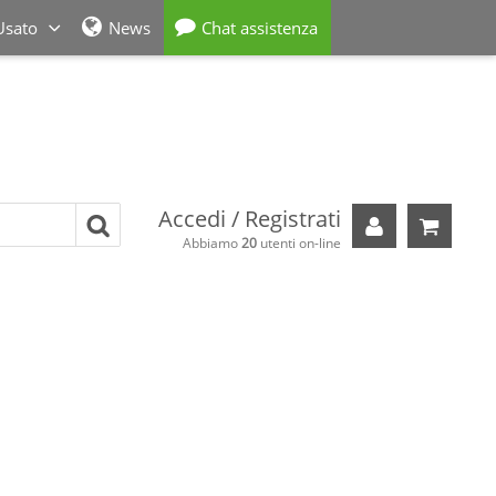
Usato
News
Chat assistenza
Accedi / Registrati
Il tuo carre
Abbiamo
20
utenti on-line