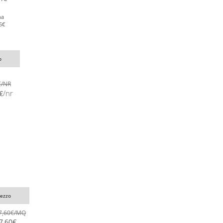
na
5
€
o
€
/NR
/nr
€
rezzo
7,60
€
/MQ
7,60
€