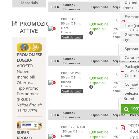
Diamet
Materials
Codice /
BRICK
Disponibilità
Acquista
Prezz
(mm)
Dimensioni
Formato
45,4
BRICK/BK/50
Info:
PROMOZIONI
45,4
50 cm X 5 mtl
0,00 bobine
Luce (c
Nero
Login
/mq
disponibili
ATTIVE
Opaco
per
Gramma
bobi
acquisti
Vedi dettagli
113,5
(gr)
Spessor
PROMOMESE
Caratter
Codice /
LUGLIO-
BRICK
Disponibilità
Acquista
Prezz
Dimensioni
AGOSTO
Packagi
Nuove
45,4
BRICK/WH/50
Info:
Colore
45,4
Incredibili
50 cm X 5 mtl
0,00 bobine
Bianco
Offerte...
Login
/mq
disponibili
Compatib
Opaco
per
Tipo Promo:
bobi
acquisti
Vedi dettagli
Selezio
113,5
Promomese
Brand
(PRO01)
Valida fino al:
199
31-07-2026
Codice /
BRICK
Disponibilità
Acquista
Prezz
Dimensioni
45,4
BRICKGL/BK/150
Info:
45,4
150 cm X 5 mtl
0,00 bobine
SUPER
Lucido
Login
/mq
disponibili
PROMO