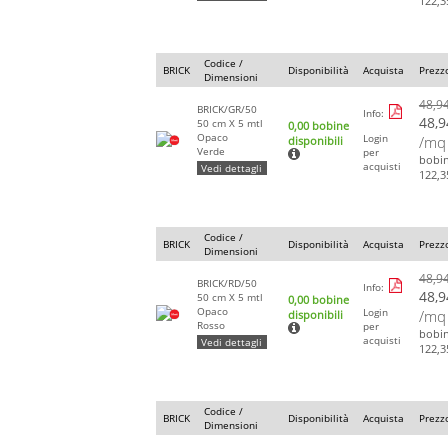
122,3
Codice /
BRICK
Disponibilità
Acquista
Prezz
Dimensioni
48,9
BRICK/GR/50
Info:
48,9
50 cm X 5 mtl
0,00 bobine
Opaco
Login
/mq
disponibili
Verde
per
bobi
acquisti
Vedi dettagli
122,3
Codice /
BRICK
Disponibilità
Acquista
Prezz
Dimensioni
48,9
BRICK/RD/50
Info:
48,9
50 cm X 5 mtl
0,00 bobine
Opaco
Login
/mq
disponibili
Rosso
per
bobi
acquisti
Vedi dettagli
122,3
Codice /
BRICK
Disponibilità
Acquista
Prezz
Dimensioni