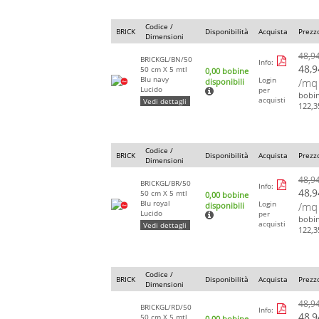
Codice /
BRICK
Disponibilità
Acquista
Prezz
Dimensioni
48,9
BRICKGL/BN/50
Info:
48,9
50 cm X 5 mtl
0,00 bobine
Blu navy
Login
/mq
disponibili
Lucido
per
bobi
acquisti
Vedi dettagli
122,3
Codice /
BRICK
Disponibilità
Acquista
Prezz
Dimensioni
48,9
BRICKGL/BR/50
Info:
48,9
50 cm X 5 mtl
0,00 bobine
Blu royal
Login
/mq
disponibili
Lucido
per
bobi
acquisti
Vedi dettagli
122,3
Codice /
BRICK
Disponibilità
Acquista
Prezz
Dimensioni
48,9
BRICKGL/RD/50
Info:
48,9
50 cm X 5 mtl
0,00 bobine