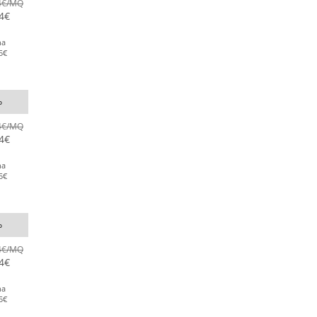
4
€
/MQ
4
€
na
5
€
o
4
€
/MQ
4
€
na
5
€
o
4
€
/MQ
4
€
na
5
€