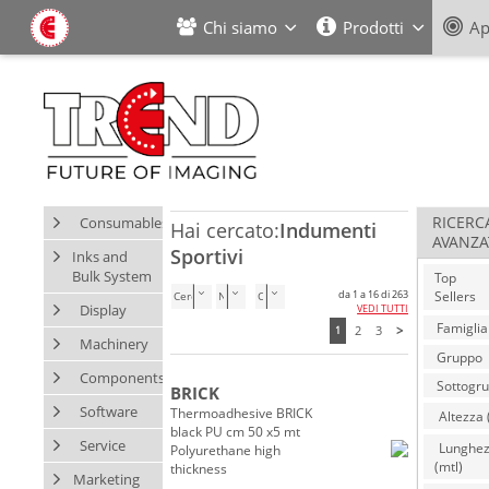
Chi siamo
Prodotti
Ap
Consumables
RICERC
Hai cercato:
Indumenti
AVANZA
Sportivi
Inks and
Bulk System
Top
da 1 a 16 di 263
Sellers
Cerca nella categoria
Display
VEDI TUTTI
2
3
>
1
Machinery
Components
BRICK
Software
Thermoadhesive BRICK
Altezza 
black PU cm 50 x5 mt
Service
Lunghe
Polyurethane high
(mtl)
thickness
Marketing