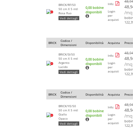
48,9
Info:
BRICK/RF/50
48,9
0,00 bobine
50 cm X 5 mtl
Login
/mq
disponibili
Rosa fluo
per
bobi
Vedi dettagli
acquisti
122,3
Codice /
BRICK
Disponibilità
Acquista
Prezz
Dimensioni
48,9
BRICK/SI/50
Info:
48,9
50 cm X 5 mtl
0,00 bobine
Argento
Login
/mq
disponibili
Lucido
per
bobi
acquisti
Vedi dettagli
122,3
Codice /
BRICK
Disponibilità
Acquista
Prezz
Dimensioni
48,9
BRICK/YE/50
Info:
48,9
50 cm X 5 mtl
0,00 bobine
Giallo
Login
/mq
disponibili
Opaco
per
bobi
acquisti
Vedi dettagli
122,3