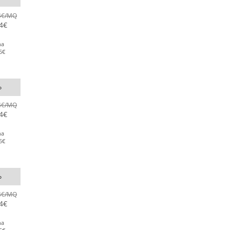
4
€
/MQ
4
€
na
5
€
o
4
€
/MQ
4
€
na
5
€
o
4
€
/MQ
4
€
na