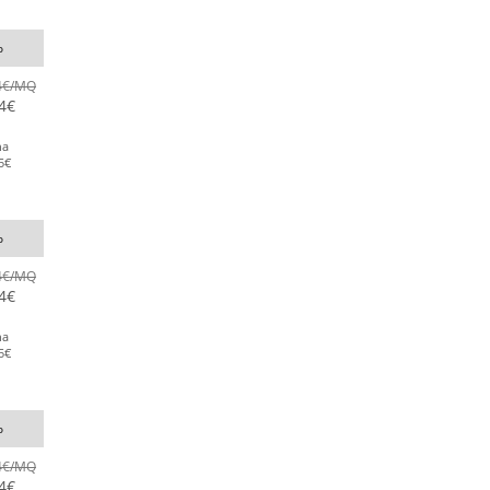
o
4
€
/MQ
4
€
na
5
€
o
4
€
/MQ
4
€
na
5
€
o
4
€
/MQ
4
€