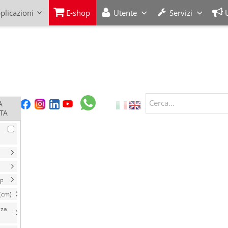
plicazioni
E-shop
Utente
Servizi
Cerca...
A
TA
(cm)
zza