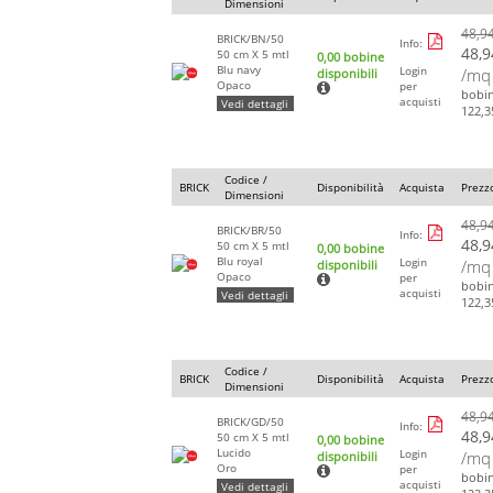
Dimensioni
48,9
BRICK/BN/50
Info:
48,9
50 cm X 5 mtl
0,00 bobine
Blu navy
Login
/mq
disponibili
Opaco
per
bobi
acquisti
Vedi dettagli
122,3
Codice /
BRICK
Disponibilità
Acquista
Prezz
Dimensioni
48,9
BRICK/BR/50
Info:
48,9
50 cm X 5 mtl
0,00 bobine
Blu royal
Login
/mq
disponibili
Opaco
per
bobi
acquisti
Vedi dettagli
122,3
Codice /
BRICK
Disponibilità
Acquista
Prezz
Dimensioni
48,9
BRICK/GD/50
Info:
48,9
50 cm X 5 mtl
0,00 bobine
Lucido
Login
/mq
disponibili
Oro
per
bobi
acquisti
Vedi dettagli