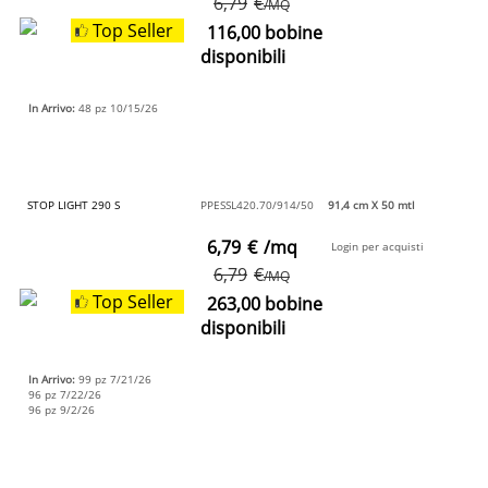
6,79
€
/MQ
Top Seller
116,00 bobine
disponibili
In Arrivo:
48 pz 10/15/26
STOP LIGHT 290 S
PPESSL420.70/914/50
91,4 cm X 50 mtl
6,79
€
/mq
Login per acquisti
6,79
€
/MQ
Top Seller
263,00 bobine
disponibili
In Arrivo:
99 pz 7/21/26
96 pz 7/22/26
96 pz 9/2/26