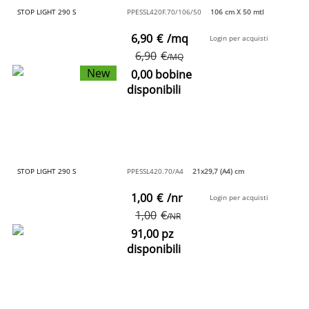
STOP LIGHT 290 S
PPESSL420F.70/106/50
106 cm X 50 mtl
6,90
€
/mq
Login per acquisti
6,90
€
/MQ
New
0,00 bobine
disponibili
STOP LIGHT 290 S
PPESSL420.70/A4
21x29,7 (A4) cm
1,00
€
/nr
Login per acquisti
1,00
€
/NR
91,00 pz
disponibili