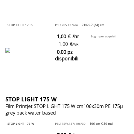
STOP LIGHT 170 S
PSL170S.137/A4
21x29,7 (A4) cm
1,00
€
/nr
Login per acquisti
1,00
€
/NR
0,00 pz
disponibili
STOP LIGHT 175 W
Film Printjet STOP LIGHT 175 W cm106x30m PE 175µ
grey back water based
STOP LIGHT 175 W
PSL175W.137/106/30
106 cm X 30 mtl