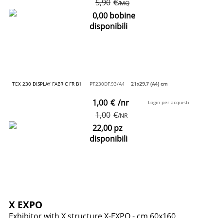
5,90
€
/MQ
0,00 bobine
disponibili
TEX 230 DISPLAY FABRIC FR B1
PT230DF.93/A4
21x29,7 (A4) cm
1,00
€
/nr
Login per acquisti
1,00
€
/NR
22,00 pz
disponibili
X EXPO
Exhibitor with X structure X-EXPO - cm 60x160