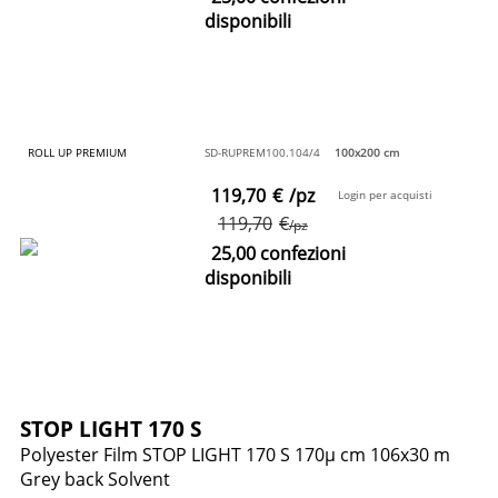
disponibili
ROLL UP PREMIUM
SD-RUPREM100.104/4
100x200 cm
119,70
€
/pz
Login per acquisti
119,70
€
/pz
25,00 confezioni
disponibili
STOP LIGHT 170 S
Polyester Film STOP LIGHT 170 S 170µ cm 106x30 m
Grey back Solvent