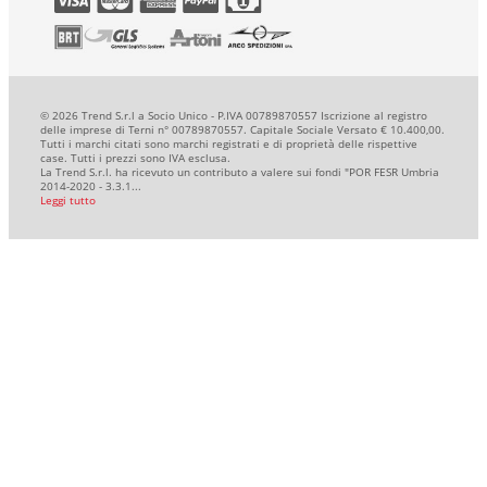
© 2026 Trend S.r.l a Socio Unico - P.IVA 00789870557 Iscrizione al registro
delle imprese di Terni n° 00789870557. Capitale Sociale Versato € 10.400,00.
Tutti i marchi citati sono marchi registrati e di proprietà delle rispettive
case. Tutti i prezzi sono IVA esclusa.
La Trend S.r.l. ha ricevuto un contributo a valere sui fondi "POR FESR Umbria
2014-2020 - 3.3.1...
Leggi tutto