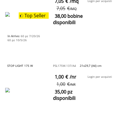
7,05
€
/mq
Login per acquisti
7,05
€
/MQ
Top Seller
38,00 bobine
disponibili
In Arrivo:
60 pz 7/20/26
60 pz 10/5/26
STOP LIGHT 175 W
PSL175W.137/A4
21x29,7 (A4) cm
1,00
€
/nr
Login per acquisti
1,00
€
/NR
35,00 pz
disponibili