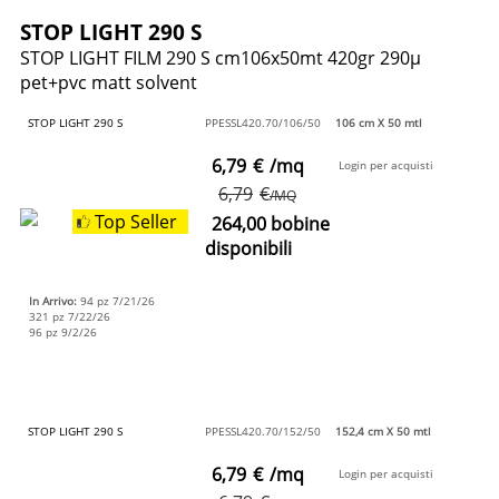
STOP LIGHT 290 S
STOP LIGHT FILM 290 S cm106x50mt 420gr 290µ
pet+pvc matt solvent
STOP LIGHT 290 S
PPESSL420.70/106/50
106 cm X 50 mtl
6,79
€
/mq
Login per acquisti
6,79
€
/MQ
Top Seller
264,00 bobine
disponibili
In Arrivo:
94 pz 7/21/26
321 pz 7/22/26
96 pz 9/2/26
STOP LIGHT 290 S
PPESSL420.70/152/50
152,4 cm X 50 mtl
6,79
€
/mq
Login per acquisti