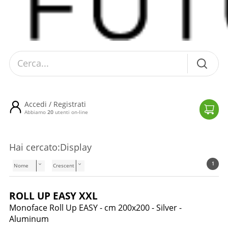
Cerca...
Accedi / Registrati
Il tuo car
Abbiamo
20
utenti on-line
Hai cercato:
Display
1
ROLL UP EASY XXL
Monoface Roll Up EASY - cm 200x200 - Silver -
Aluminum