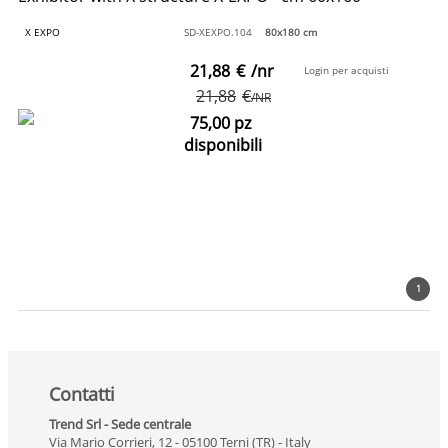
X EXPO
SD-XEXPO.104
80x180 cm
21,88
€
/nr
Login per acquisti
21,88
€
/NR
75,00 pz
disponibili
1
Contatti
Trend Srl - Sede centrale
Via Mario Corrieri, 12 - 05100 Terni (TR) - Italy