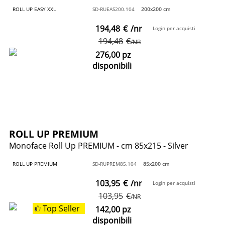
ROLL UP EASY XXL
SD-RUEAS200.104
200x200 cm
194,48
€
/nr
Login per acquisti
194,48
€
/NR
276,00 pz
disponibili
ROLL UP PREMIUM
Monoface Roll Up PREMIUM - cm 85x215 - Silver
ROLL UP PREMIUM
SD-RUPREM85.104
85x200 cm
103,95
€
/nr
Login per acquisti
103,95
€
/NR
Top Seller
142,00 pz
disponibili